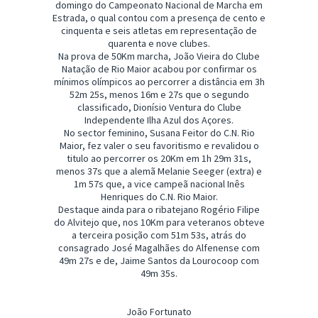
domingo do Campeonato Nacional de Marcha em
Estrada, o qual contou com a presença de cento e
cinquenta e seis atletas em representação de
quarenta e nove clubes.
Na prova de 50Km marcha, João Vieira do Clube
Natação de Rio Maior acabou por confirmar os
mínimos olímpicos ao percorrer a distância em 3h
52m 25s, menos 16m e 27s que o segundo
classificado, Dionísio Ventura do Clube
Independente Ilha Azul dos Açores.
No sector feminino, Susana Feitor do C.N. Rio
Maior, fez valer o seu favoritismo e revalidou o
titulo ao percorrer os 20Km em 1h 29m 31s,
menos 37s que a alemã Melanie Seeger (extra) e
1m 57s que, a vice campeã nacional Inês
Henriques do C.N. Rio Maior.
Destaque ainda para o ribatejano Rogério Filipe
do Alvitejo que, nos 10Km para veteranos obteve
a terceira posição com 51m 53s, atrás do
consagrado José Magalhães do Alfenense com
49m 27s e de, Jaime Santos da Lourocoop com
49m 35s.
João Fortunato