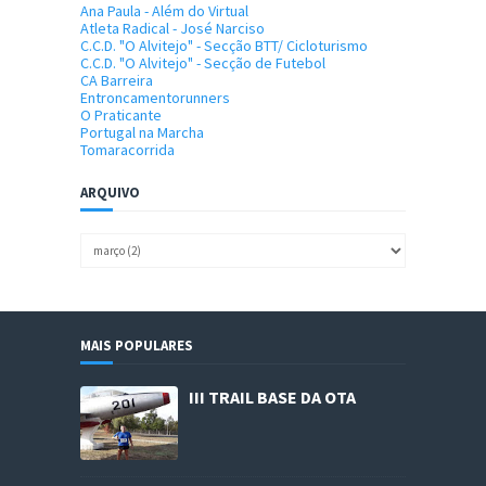
Ana Paula - Além do Virtual
Atleta Radical - José Narciso
C.C.D. "O Alvitejo" - Secção BTT/ Cicloturismo
C.C.D. "O Alvitejo" - Secção de Futebol
CA Barreira
Entroncamentorunners
O Praticante
Portugal na Marcha
Tomaracorrida
ARQUIVO
MAIS POPULARES
III TRAIL BASE DA OTA